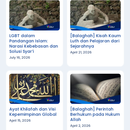
LGBT dalam
[Balaghah] Kisah Kaum
Pandangan Islam:
Luth dan Pelajaran dari
Narasi Kebebasan dan
Sejarahnya
Solusi Syar’i
April 21, 2026
July 16, 2026
Ayat Khilafah dan Visi
[Balaghah] Perintah
Kepemimpinan Global
Berhukum pada Hukum
Allah
April 15, 2026
April 2, 2026