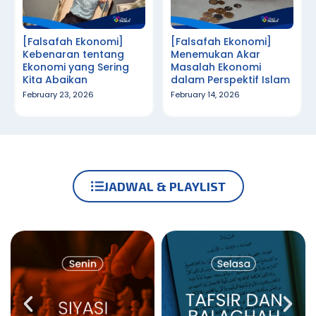
[Falsafah Ekonomi]
[Falsafah Ekonomi]
Kebenaran tentang
Menemukan Akar
Ekonomi yang Sering
Masalah Ekonomi
Kita Abaikan
dalam Perspektif Islam
February 23, 2026
February 14, 2026
JADWAL & PLAYLIST