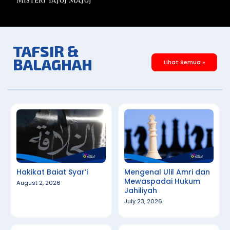
Misteri Ya’juj Ma’juj
TAFSIR &
BALAGHAH
Lihat Semua »
Hakikat Baiat Syar’i
Mengenal Ulil Amri dan
Mewaspadai Hukum
August 2, 2026
Jahiliyah
July 23, 2026