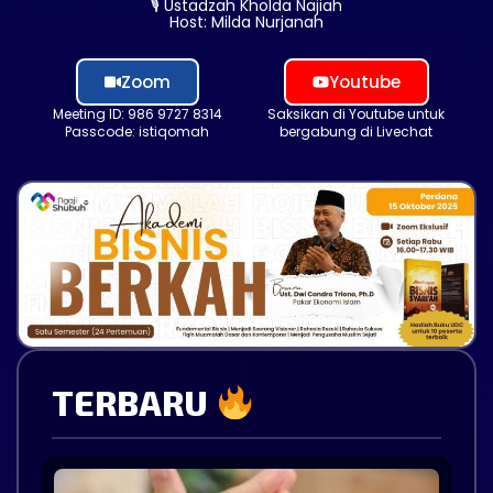
🎙 Ustadzah Kholda Najiah
Host: Milda Nurjanah
Zoom
Youtube
Meeting ID: 986 9727 8314
Saksikan di Youtube untuk
Passcode: istiqomah
bergabung di Livechat
TERBARU