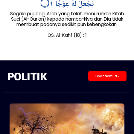
يَجْعَلْ لَّهٗ عِوَجًاࣝ ۝١
Segala puji bagi Allah yang telah menurunkan Kitab
Suci (Al-Qur’an) kepada hamba-Nya dan Dia tidak
membuat padanya sedikit pun kebengkokan.
QS. Al-Kahf (18) : 1
POLITIK
Lihat Semua »