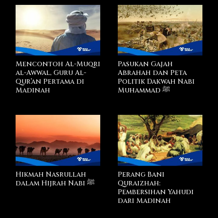
Mencontoh Al-Muqri
Pasukan Gajah
al-Awwal, Guru Al-
Abrahah dan Peta
Qur’an Pertama di
Politik Dakwah Nabi
Madinah
Muhammad ﷺ
Hikmah Nasrullah
Perang Bani
dalam Hijrah Nabi ﷺ
Quraizhah:
Pembersihan Yahudi
dari Madinah