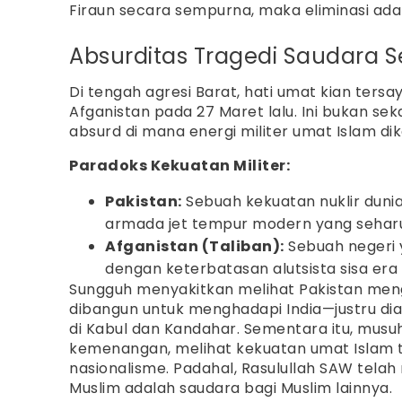
Firaun secara sempurna, maka eliminasi ad
Absurditas Tragedi Saudara S
Di tengah agresi Barat, hati umat kian tersa
Afganistan pada 27 Maret lalu. Ini bukan se
absurd di mana energi militer umat Islam di
Paradoks Kekuatan Militer:
Pakistan:
Sebuah kekuatan nuklir dunia
armada jet tempur modern yang seharus
Afganistan (Taliban):
Sebuah negeri 
dengan keterbatasan alutsista sisa era 
Sungguh menyakitkan melihat Pakistan men
dibangun untuk menghadapi India—justru d
di Kabul dan Kandahar. Sementara itu, mu
kemenangan, melihat kekuatan umat Islam te
nasionalisme. Padahal, Rasulullah SAW te
Muslim adalah saudara bagi Muslim lainnya.