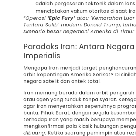
adalah pergeseran tektonik dalam lan
menciptakan vakum otoritas di saat I
“Operasi
‘Epic Fury’
atau ‘Kemarahan Luar 
Tentara Salib’ modern, Donald Trump, te
skenario besar hegemoni Amerika di Timur
Paradoks Iran: Antara Negara
Imperialis
Mengapa Iran menjadi target penghancuran, 
orbit kepentingan Amerika Serikat? Di sinil
negara satelit dan antek total.
Iran memang berada dalam orbit pengaruh t
atau agen yang tunduk tanpa syarat. Keteg
agar Iran menyerahkan sepenuhnya progra
buntu. Pihak Barat, dengan segala kesombon
terhadap Iran yang masih berupaya mempert
mengkonfirmasi pola klasik hubungan peng
dibuang.
Ketika seorang pemimpin atau rezim