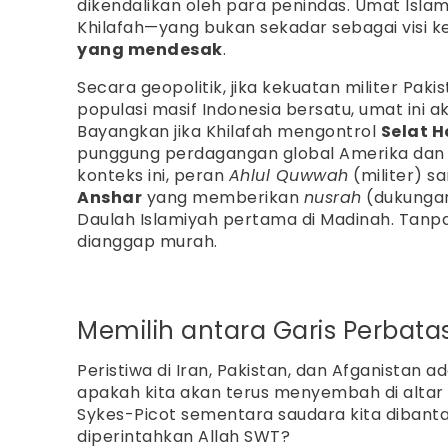
dikendalikan oleh para penindas. Umat Is
Khilafah—yang bukan sekadar sebagai visi 
yang mendesak
.
Secara geopolitik, jika kekuatan militer Pakis
populasi masif Indonesia bersatu, umat ini 
Bayangkan jika Khilafah mengontrol
Selat 
punggung perdagangan global Amerika dan 
konteks ini, peran
Ahlul Quwwah
(militer) s
Anshar
yang memberikan
nusrah
(dukungan
Daulah Islamiyah pertama di Madinah. Tanpa 
dianggap murah.
Memilih antara Garis Perbata
Peristiwa di Iran, Pakistan, dan Afganistan a
apakah kita akan terus menyembah di altar
Sykes-Picot sementara saudara kita dibantai
diperintahkan Allah SWT?