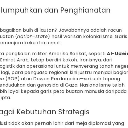
Melumpuhkan dan Penghianatan
bagaikan buih di lautan? Jawabannya adalah racun
uatan (
nation-state
) hasil warisan kolonialisme. Garis
 memenjara kekuatan umat.
a pangkalan militer Amerika Serikat, seperti
Al-Udei
Emirat Arab, tetap berdiri kokoh. Ironisnya, dari
logistik dan operasional untuk menyerang tanah neger
lagi, para penguasa regional kini justru menjadi bagia
ce
(BOP) atau Dewan Perdamaian—sebuah topeng
endudukan dan genosida di Gaza. Nasionalisme telah
ih loyal kepada garis peta buatan manusia daripada
ipta.
agai Kebutuhan Strategis
si tidak akan pernah lahir dari meja diplomasi yang