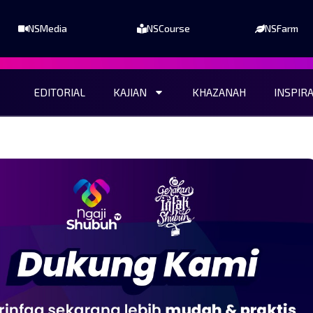
NSMedia
NSCourse
NSFarm
EDITORIAL
KAJIAN
KHAZANAH
INSPIR