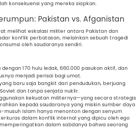
alah konsekuensi yang mereka siapkan.
erumpun: Pakistan vs. Afganistan
yat melihat eskalasi militer antara Pakistan dan
kadar konflik perbatasan, melainkan sebuah tragedi
konsumsi oleh saudaranya sendiri.
 dengan 170 hulu ledak, 660.000 pasukan aktif, dan
nya menjadi perisai bagi umat.
yang baru saja bangkit dari pendudukan, berjuang
Soviet dan tanpa senjata nuklir.
ggunakan kekuatan militernya—yang secara strategi
iarahkan kepada saudaranya yang miskin sumber daya
suh-musuh Islam hanya menonton dengan senyum
rkuras dalam konflik internal yang dipicu oleh ego
lah memperingatkan dalam sabdanya bahwa seorang