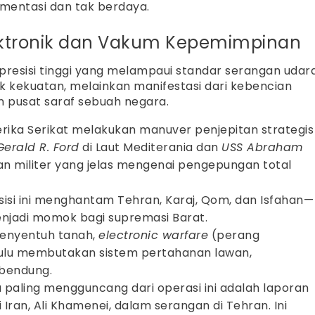
mentasi dan tak berdaya.
Elektronik dan Vakum Kepemimpinan
 presisi tinggi yang melampaui standar serangan udar
uk kekuatan, melainkan manifestasi dari kebencian
 pusat saraf sebuah negara.
ika Serikat melakukan manuver penjepitan strategis
Gerald R. Ford
di Laut Mediterania dan
USS Abraham
san militer yang jelas mengenai pengepungan total
isi ini menghantam Tehran, Karaj, Qom, dan Isfahan—
menjadi momok bagi supremasi Barat.
enyentuh tanah,
electronic warfare
(perang
dulu membutakan sistem pertahanan lawan,
rbendung.
 paling mengguncang dari operasi ini adalah laporan
ran, Ali Khamenei, dalam serangan di Tehran. Ini