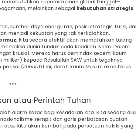
lam membutuhkan kepemimpinan global tunggal—
keagamaan, melainkan sebagai
kebutuhan strategis
tan, sumber daya energi Iran, posisi strategis Turki, da
akan menjadi kekuatan yang tak terkalahkan.
Hormuz
; kita secara efektif akan mematahkan tulang
memaksa dunia tunduk pada keadilan Islam. Dalam
angat krusial. Mereka harus bertindak seperti kaum
 militer) kepada Rasulullah SAW untuk tegaknya
perisai (
Junnah
) ini, darah kaum Muslim akan terus
***
san atau Perintah Tuhan
dalah alarm keras bagi kesadaran kita. Kita sedang diuji
 nasionalisme sempit dan garis perbatasan buatan
, atau kita akan kembali pada persatuan hakiki yang