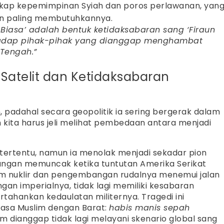
skap kepemimpinan Syiah dan poros perlawanan, yan
ran paling membutuhkannya.
Biasa’ adalah bentuk ketidaksabaran sang ‘Firaun
rhadap pihak-pihak yang dianggap menghambat
 Tengah.”
 Satelit dan Ketidaksabaran
padahal secara geopolitik ia sering bergerak dalam
ah kita harus jeli melihat pembedaan antara menjadi
ertentu, namun ia menolak menjadi sekadar pion
angan memuncak ketika tuntutan Amerika Serikat
m nuklir dan pengembangan rudalnya menemui jalan
gan imperialnya, tidak lagi memiliki kesabaran
ahankan kedaulatan militernya. Tragedi ini
uasa Muslim dengan Barat:
habis manis sepah
 dianggap tidak lagi melayani skenario global sang