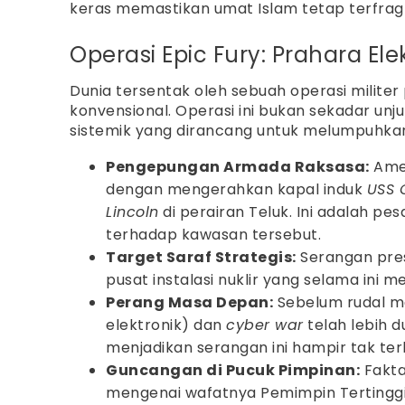
keras memastikan umat Islam tetap terfrag
Operasi Epic Fury: Prahara 
Dunia tersentak oleh sebuah operasi militer
konvensional. Operasi ini bukan sekadar unj
sistemik yang dirancang untuk melumpuhkan
Pengepungan Armada Raksasa:
Amer
dengan mengerahkan kapal induk
USS 
Lincoln
di perairan Teluk. Ini adalah pe
terhadap kawasan tersebut.
Target Saraf Strategis:
Serangan pres
pusat instalasi nuklir yang selama ini 
Perang Masa Depan:
Sebelum rudal m
elektronik) dan
cyber war
telah lebih 
menjadikan serangan ini hampir tak te
Guncangan di Pucuk Pimpinan:
Fakta
mengenai wafatnya Pemimpin Tertinggi I