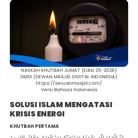
NASKAH KHUTBAH JUMAT (Edisi 26-2026)
DMDI (DEWAN MASJID DIGITAL INDONESIA)
https://seruanmasjid.com/
Versi Bahasa Indonesia
SOLUSI ISLAM MENGATASI
KRISIS ENERGI
KHUTBAH PERTAMA
إِنَّ الْحَمْدَ لِلّٰهِ، نَحْمَدُهُ وَنَسْتَعِيْنُهُ وَنَسْتَغْفِرُهُ، وَنَعُوْذُ بِاللهِ مِنْ