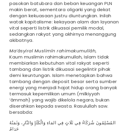
pasokan batubara dan beban keuangan PLN
makin berat, sementara oligarki yang dekat
dengan kekuasaan justru diuntungkan. Inilah
watak kapitalisme: kekayaan alam dan layanan
vital seperti listrik dikuasai pemilik modal,
sedangkan rakyat yang akhirnya menanggung
akibatnya.
Ma’âsyiral Muslimîn rahimakumullâh,
Kaum muslimin rahimakumullah, Islam tidak
membiarkan kebutuhan vital rakyat seperti
tambang dan listrik dikuasai segelintir pihak
demi keuntungan. Islam menetapkan bahwa
tambang dengan deposit besar serta sumber
energi yang menjadi hajat hidup orang banyak
termasuk kepemilikan umum (milkiyyah
‘âmmah) yang wajib dikelola negara, bukan
diserahkan kepada swasta. Rasulullah saw.
bersabda:
المُسْلِمُونَ شُرَكَاءُ فِي ثَلَاثٍ فِي المَاءِ وَالْكَلَإِ وَالنَّارِ، وَثَمَنُهُ
حَرَامٌ