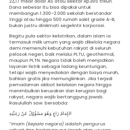
22,17 miliar dolar AS atau sekitar Rp395 triliun.
Dana sebesar itu bisa dipakai untuk
membangun 1.300–2.000 sekolah berstandar
tinggi atau hingga 500 rumah sakit grade A-B,
bukan justru dinikmati segelintir korporasi.
Begitu pula sektor kelistrikan, dalam Islam ia
termasuk milik umum yang wajib dikelola negara
demi memenuhi kebutuhan rakyat di seluruh
pelosok negeri, baik melalui PLTU, geothermal,
maupun PLTN. Negara tidak boleh menjadikan
layanan listrik sebagai ladang keuntungan,
tetapi wajib menyediakan dengan biaya murah,
bahkan gratis jika memungkinkan. Jika terjadi
pemadaman akibat kelalaian negara hingga
menimbulkan kerusakan dan kerugian bagi
rakyat, negara wajib bertanggung jawab.
Rasulullah saw. bersabda:
الإِمَامُ رَاعٍ وَهُوَ مَسْؤُوْلٌ عَنْ رَعِيَّتِهِ
“Imam (kepala negara) adalah pengurus
rakyat dan bertanggung jawab atas urusan