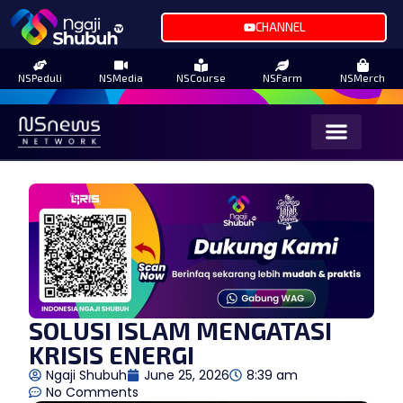
CHANNEL
NSPeduli
NSMedia
NSCourse
NSFarm
NSMerch
SOLUSI ISLAM MENGATASI
KRISIS ENERGI
Ngaji Shubuh
June 25, 2026
8:39 am
No Comments