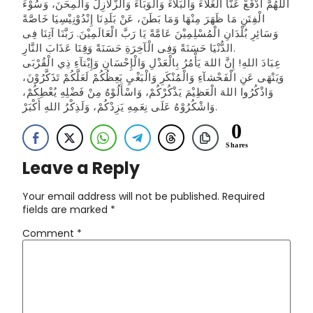
اللّٰهُمَّ ادْفَعْ عَنَّا الْغَلَاءَ وَالْبَلاَءَ وَالْوَبَاءَ وَالزَّلَازِلَ وَالْمِحَنَ، وَسُوْءَ
الْفِتَنِ مَا ظَهَرَ مِنْهَا وَمَا بَطَنَ، عَنْ بَلَدِنَا إِنْدُوْنِيْسِيَا خَاصَّةً
وَسَائِرِ بُلْدَانِ الْمُسْلِمِيْنَ عَامَّةً يَا رَبَّ الْعَالَمِيْنَ. رَبَّنَا آتِنَا فِى
الدُّنْيَا حَسَنَةً وَفِى الْآخِرَةِ حَسَنَةً وَقِنَا عَذَابَ النَّارِ.
عِبَادَ اللهِ! إِنَّ اللهَ يَأْمُرُ بِالْعَدْلِ وَالْإِحْسَانِ وَإِيْتآءِ ذِي الْقُرْبَى
وَيَنْهَى عَنِ الْفَحْشآءِ وَالْمُنْكَرِ وَالْبَغْيِ يَعِظُكُمْ لَعَلَّكُمْ تَذَكَّرُوْنَ،
وَاذْكُرُوا اللهَ الْعَظِيْمَ يَذْكُرْكُمْ، وَاسْأَلُوْهُ مِنْ فَضْلِهِ يُعْطِكُمْ،
وَاشْكُرُوْهُ عَلَى نِعَمِهِ يَزِدْكُمْ، وَلَذِكْرُ اللهِ أَكْبَرْ.
0
Shares
Leave a Reply
Your email address will not be published.
Required
fields are marked
*
Comment
*