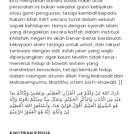
kita menyadari bahwa solusi hakiki atas
persoalan ini bukan sekadar ganti kebijakan
atau ganti penguasa, tetapi kembali kepada
hukum Allah SWT secara total dalam seluruh
aspek kehidupan. Hanya dengan syariah Islam
yang ditegakkan secara kaffah dalam institusi
Khilafah, negeri ini akan benar-benar berdaulat,
kekayaan alam terjaga untuk umat, dan rakyat
terlayani dengan adil. Inilah jalan yang wajib
diperjuangkan: agar kaum Muslim tidak terus-
menerus hidup di bawah sistem yang
melahirkan kerusakan, tetapi kembali hidup
dalam naungan aturan Allah Yang Mahaadil dan
Mahasempurna.
Wallâhu a‘lam bish-shawâb.
[]
بَارَكَ اللهُ لِيْ وَلَكُمْ فِى الْقُرْآنِ الْعَظِيْمِ، وَنَفَعَنِيْ وَإِيَّاكُمْ بِمَا
فِيْهِ مِنَ الْآيَاتِ وَالذِّكْرِ الْحَكِيْمِ، وَتَقَبَّلَ مِنَّا وَمِنْكُمْ تِلَاوَتَهُ وَإِنَّهُ
هُوَ السَّمِيْعُ الْعَلِيْمُ. أَقُوْلُ قَوْلِيْ هَذَا، وَأَسْتَغْفِرُ اللهَ الْعَظِيْمَ
لِيْ وَلَكُمْ، إِنَّهُ هُوَ الْغَفُوْرُ الرَّحِيْمُ
KHUTBAH KEDUA