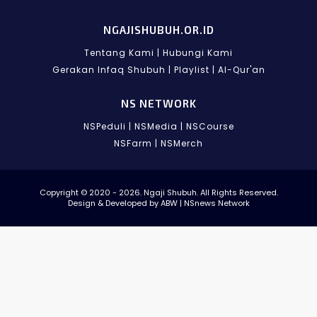
NGAJISHUBUH.OR.ID
Tentang Kami
|
Hubungi Kami
Gerakan Infaq Shubuh
|
Playlist
|
Al-Qur'an
NS NETWORK
NSPeduli
|
NSMedia
|
NSCourse
NSFarm
|
NSMerch
Copyright © 2020 - 2026. Ngaji Shubuh. All Rights Reserved.
Design & Developed by ABW | NSnews Network