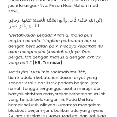
jauhi larangan-Nya. Pesan Nabi Muhammad
saw.;
اِتَّقِ اللهَ حَيْثُمَا كُنْتَ، وَأَتْبِعِ السَّيِّئَةَ الْحَسَنَةَ تَمْحُهَا، وَخَالِقِ
النَّاسَ بِخُلُقٍ حَسَنٍ
“Bertakwalah kepada Allah di mana pun
engkau berada. Iringilah perbuatan buruk
dengan perbuatan baik, niscaya kebaikan itu
akan menghapus (kesalahan)nya. Dan
bergaullah dengan manusia dengan akhlak
yang baik.”
(HR. Tirmidzi)
Ma’âsyiral Muslimîn rahimakumullâh,
Listrik adalah kebutuhan dasar rakyat yang
sangat vital. Saat listrik padam berjam-jam,
rumah tangga terganggu, usaha merugi, dan
banyak aktivitas masyarakat terhambat. Itulah
yang terjadi belakangan ini. Pada Mei lalu
hampir seluruh wilayah Sumatera mengalami
blackout berjam-jam, bahkan ada yang nyaris
24 jam. Setelah itu, Jawa, Madura, dan Bali juga