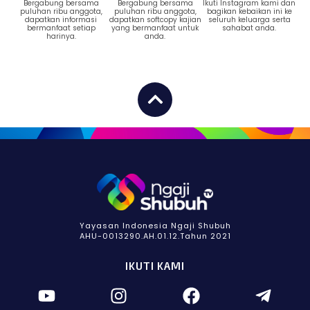
Bergabung bersama
Bergabung bersama
Ikuti Instagram kami dan
puluhan ribu anggota,
puluhan ribu anggota,
bagikan kebaikan ini ke
dapatkan informasi
dapatkan softcopy kajian
seluruh keluarga serta
bermanfaat setiap
yang bermanfaat untuk
sahabat anda.
harinya.
anda.
Yayasan Indonesia Ngaji Shubuh
AHU-0013290.AH.01.12.Tahun 2021
IKUTI KAMI