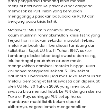
para pengusaha tambang lebih memilih
menjual batubara ke pasar ekspor daripada
memasok ke PLN. Inilah yang kemudian
mengganggu pasokan batubara ke PLTU dan
berujung pada krisis listrik.
Ma’âsyiral Muslimîn rahimakumullâh,
Kaum muslimin rahimakumullah, krisis listrik yang
terjadi hari ini bukan sekadar masalah teknis,
melainkan buah dari liberalisasi tambang dan
kelistrikan. Sejak UU No. 11 Tahun 1967, sektor
tambang dibuka lebar bagi swasta dan asing,
lalu berbagai perubahan aturan makin
mengokohkan dominasi mereka hingga BUMN
kini hanya menguasai sekitar 5–10% sektor
batubara. Liberalisasi juga masuk ke sektor listrik
melalui pembangkit listrik swasta dan diperkuat
oleh UU No. 30 Tahun 2009, yang membuat
swasta bisa menjual listrik ke PLN dengan skema
Take or Pay, sehingga PLN tetap harus
membayar meski listrik belum dipakai.
Akibatnya, negara lemah mengendalikan