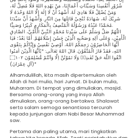
شُرُوْرِ أَنْفُسِنَا وَسَيِّئَاتِ أَعْمَالِنَا، مَنْ يَهْدِهِ اللهُ فَلَا مُضِلَّ لَهُ،
وَمَنْ يُضْلِلْ فَلَا هَادِيَ لَهُ. أَشْهَدُ أَنْ لَا إِلٰهَ إِلَّا اللهُ وَحْدَهُ لَا
شَرِيْكَ لَهُ، شَهَادَةً تُنْجِيْ قَائِلَهَا مِنَ النَّارِ. وَأَشْهَدُ أَنَّ سَيِّدَنَا
مُحَمَّدًا عَبْدُهُ وَرَسُوْلُهُ الْمُتَّصِفُ بِالْمَكَارِمِ كَبِيْرًا وَصَبِيًّا.
اللّٰهُمَّ صَلِّ وَسَلِّمْ عَلَى سَيِّدِنَا مُحَمَّدٍ النَّبِيِّ الْأُمِّيِّ، الصَّادِقِ
الْأَمِيْنِ، وَعَلَى آلِهِ وَصَحْبِهِ الَّذِيْنَ حَسُنَ إِسْلَامُهُمْ. أَمَّا بَعْدُ؛ فَيَا
أَيُّهَا الْحَاضِرُوْنَ رَحِمَكُمُ اللهُ، أُوْصِيْ نَفْسِيْ وَإِيَّاكُمْ بِتَقْوَى
اللهِ، فَقَدْ فَازَ الْمُتَّقُوْنَ. قَالَ اللهُ تَعَالَى: *يٰٓاَيُّهَا الَّذِيْنَ اٰمَنُوا
اتَّقُوا اللّٰهَ حَقَّ تُقٰىتِهٖ وَلَا تَمُوْتُنَّ اِلَّا وَاَنْتُمْ مُّسْلِمُوْنَ ۝١٠٢
(آلِ عِمْرَانَ)*
Alhamdulillah, kita masih dipertemukan oleh
Allah di hari mulia, hari Jumat. Di bulan mulia,
Muharram. Di tempat yang dimuliakan, masjid.
Bersama orang-orang yang insya Allah
dimuliakan, orang-orang bertakwa. Shalawat
serta salam semoga senantiasa tercurah
kepada junjungan alam Nabi Besar Muhammad
saw.
Pertama dan paling utama, mari tingkatkan
takwa kita kepada Allah. Taati perintah-Nya dan