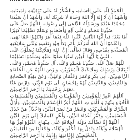
اَلْحَمْدُ لِلّٰهِ عَلَى إِحْسَانِهِ، وَالشُّكْرُ لَهُ عَلَى تَوْفِيْقِهِ وَامْتِنَانِهِ.
وَأَشْهَدُ أَنْ لَا إِلٰهَ إِلَّا اللهُ وَحْدَهُ لَا شَرِيْكَ لَهُ، وَأَشْهَدُ أنَّ سَيِّدَنَا
مُحَمَّدًا عَبْدُهُ وَرَسُوْلُهُ الدَّاعِى إِلَى رِضْوَانِهِ. اللّٰهُمَّ صَلِّ عَلَى
سَيِّدِنَا مُحَمَّدٍ وَعَلَى آلِهِ وَأَصْحَابِهِ وَسَلِّمْ تَسْلِيْمًا كَثِيْرًا.
أَمَّا بَعْدُ؛ فَياَ أَيُّهَا النَّاسُ اتَّقُوا اللّٰهَ فِيْمَا أَمَرَ وَانْتَهُوْا عَمَّا نَهَى،
وَاعْلَمُوْا أَنَّ اللهَ أَمَرَكُمْ بِأَمْرٍ بَدَأَ فِيْهِ بِنَفْسِهِ وَثَنَّى بِمَلَائِكَتِهِ
الْمُسَبِّحَةِ بِقُدْسِهِ، وَقَالَ تَعاَلَى: إِنَّ اللهَ وَمَلَائِكَتَهُ يُصَلُّوْنَ عَلَى
النَّبِيِّ يَا أَيُّهَا الَّذِيْنَ آمَنُوْا صَلُّوْا عَلَيْهِ وَسَلِّمُوْا تَسْلِيْمًا.
اللّٰهُمَّ صَلِّ عَلَى سَيِّدِنَا مُحَمَّدٍ وَعَلَى آلِ سَيِّدِناَ مُحَمَّدٍ، وَعَلَى
أَنْبِيَائِكَ وَرُسُلِكَ وَمَلَائِكَتِكَ الْمُقَرَّبِيْنَ، وَارْضَ اللّٰهُمَّ عَنِ الْخُلَفَاءِ
الرَّاشِدِيْنَ، أَبِى بَكْرٍ وَعُمَرَ وَعُثْمَانَ وَعَلِيٍّ، وَعَنْ بَقِيَّةِ الصَّحَابَةِ
وَالتَّابِعِيْنَ، وَالتَّابِعِيْنَ لَهُمْ بِإِحْسَانٍ اِلَى يَوْمِ الدِّيْنِ، وَارْضَ عَنَّا
مَعَهُمْ بِرَحْمَتِكَ يَا أَرْحَمَ الرَّاحِمِيْنَ.
اَللّٰهُمَّ اغْفِرْ لِلْمُؤْمِنِيْنَ وَالْمُؤْمِنَاتِ وَالْمُسْلِمِيْنَ وَالْمُسْلِمَاتِ
الْأَحْيَاءِ مِنْهُمْ وَالْأَمْوَاتِ. اللّٰهُمَّ أَعِزَّ الْإِسْلَامَ وَالْمُسْلِمِيْنَ، وَأَذِلَّ
الشِّرْكَ وَالْمُشْرِكِيْنَ، وَانْصُرْ مَنْ نَصَرَ الدِّيْنَ، وَاخْذُلْ مَنْ خَذَلَ
الْمُسْلِمِيْنَ، وَدَمِّرْ أَعْدَاءَ الدِّيْنِ، وَأَعْلِ كَلِمَاتِكَ إِلَى يَوْمِ الدِّيْنِ.
اَللّٰهُمَّ إِنَّا نَسْأَلُكَ دَوْلَةَ الْخِلاَفَةِ عَلَى مِنْهَاجِ النُّبُوَّةِ تُعِزُّ بِهَا
الْإِسْلَامَ وَاَهْلَهُ وَتُذِلُّ بِهَا الْكُفْرَ وَاَهْلَهُ، وَاجْعَلْنَا مِنَ الْعَامِلِيْنَ
الْمُخْلِصِيْنَ لِإِقَامَتِهَا بِإِذْنِكَ يَا أَرْحَمَ الرَّاحِمِيْنَ.