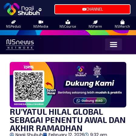
CHANNEL
NSPeduli
NSMedia
NSCourse
NSFarm
NSMerch
RU’YATUL HILAL GLOBAL
SEBAGAI PENENTU AWAL DAN
AKHIR RAMADHAN
Ngaji Shubuh
February 12, 2026
9:32 am