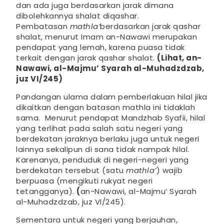
dan ada juga berdasarkan jarak dimana
dibolehkannya shalat diqashar.
Pembatasan
mathla’
berdasarkan jarak qashar
shalat, menurut Imam an-Nawawi merupakan
pendapat yang lemah, karena puasa tidak
terkait dengan jarak qashar shalat.
(Lihat, an-
Nawawi, al-Majmu’ Syarah al-Muhadzdzab,
juz VI/245)
Pandangan ulama dalam pemberlakuan hilal jika
dikaitkan dengan batasan mathla ini tidaklah
sama. Menurut pendapat Mandzhab Syafii, hilal
yang terlihat pada salah satu negeri yang
berdekatan jaraknya berlaku juga untuk negeri
lainnya sekalipun di sana tidak nampak hilal.
Karenanya, penduduk di negeri-negeri yang
berdekatan tersebut (satu
mathla’
) wajib
berpuasa (mengikuti rukyat negeri
tetangganya).
(
an-Nawawi, al-Majmu’ Syarah
al-Muhadzdzab, juz VI/245).
Sementara untuk negeri yang berjauhan,