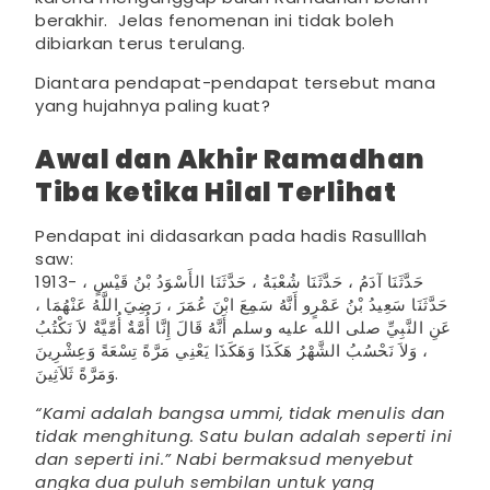
berakhir. Jelas fenomenan ini tidak boleh
dibiarkan terus terulang.
Diantara pendapat-pendapat tersebut mana
yang hujahnya paling kuat?
Awal dan Akhir Ramadhan
Tiba ketika Hilal Terlihat
Pendapat ini didasarkan pada hadis Rasulllah
saw:
1913- حَدَّثَنَا آدَمُ ، حَدَّثَنَا شُعْبَةُ ، حَدَّثَنَا الأَسْوَدُ بْنُ قَيْسٍ ،
حَدَّثَنَا سَعِيدُ بْنُ عَمْرٍو أَنَّهُ سَمِعَ ابْنَ عُمَرَ ، رَضِيَ اللَّهُ عَنْهُمَا ،
عَنِ النَّبِيِّ صلى الله عليه وسلم أَنَّهُ قَالَ إِنَّا أُمَّةٌ أُمِّيَّةٌ لاَ نَكْتُبُ
، وَلاَ نَحْسُبُ الشَّهْرُ هَكَذَا وَهَكَذَا يَعْنِي مَرَّةً تِسْعَةً وَعِشْرِينَ
وَمَرَّةً ثَلاَثِينَ.
“Kami adalah bangsa ummi, tidak menulis dan
tidak menghitung. Satu bulan adalah seperti ini
dan seperti ini.” Nabi bermaksud menyebut
angka dua puluh sembilan untuk yang