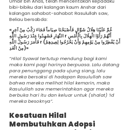
Umair bin Anas, telah menceritakan kepadaku
bibi-bibiku dari kalangan kaum Anshar dari
kalangan sahabat-sahabat Rasulullah saw,
Beliau bersabda:
«غُمَّ عَلَيْنَا هِلَالُ شَوَّالٍ فَأَصْبَحْنَا صِيَاماً فَجَاءَ رَكْبٌ مِنْ آخِرِ
النَّهَارِ فَشَهِدُوا عِنْدَ رَسُولِ اللَّهِ
r
أَنَّهُمْ رَأَوْا الْهِلَالَ بِالْأَمْسِ
فَأَمَرَ رَسُولُ اللَّهِ
r
(أَنْ يُفْطِرُوا مِنْ يَوْمِهِمْ وَأَنْ يَخْرُجُوا لِعِيدِهِمْ
مِنْ الْغَدِ)»
“Hilal Syawal tertutup mendung bagi kami
maka kami pagi harinya berpuasa. Lalu datang
para penunggang pada ujung siang, lalu
mereka bersaksi di hadapan Rasulullah saw
bahwa mereka melihat hilal kemarin, maka
Rasulullah saw memerintahkan agar mereka
berbuka hari itu dan keluar untuk (shalat) ‘Id
mereka besoknya”.
Kesatuan Hilal
Membutuhkan Adopsi