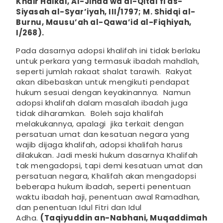
Khair Haikal, Al-Jihad wa al-Qital fi as-
Siyasah al-Syar’iyah, III/1797; M. Shidqi al-
Burnu, Mausu’ah al-Qawa’id al-Fiqhiyah,
I/268).
Pada dasarnya adopsi khalifah ini tidak berlaku
untuk perkara yang termasuk ibadah mahdlah,
seperti jumlah rakaat shalat tarawih. Rakyat
akan dibebaskan untuk mengikuti pendapat
hukum sesuai dengan keyakinannya. Namun
adopsi khalifah dalam masalah ibadah juga
tidak diharamkan. Boleh saja khalifah
melakukannya, apalagi jika terkait dengan
persatuan umat dan kesatuan negara yang
wajib dijaga khalifah, adopsi khalifah harus
dilakukan. Jadi meski hukum dasarnya Khalifah
tak mengadopsi, tapi demi kesatuan umat dan
persatuan negara, Khalifah akan mengadopsi
beberapa hukum ibadah, seperti penentuan
waktu ibadah haji, penentuan awal Ramadhan,
dan penentuan Idul Fitri dan Idul
Adha.
(Taqiyuddin an-Nabhani, Muqaddimah