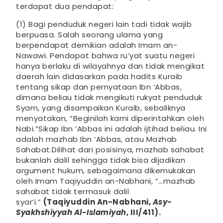
terdapat dua pendapat:
(1) Bagi penduduk negeri lain tadi tidak wajib
berpuasa. Salah seorang ulama yang
berpendapat demikian adalah Imam an-
Nawawi. Pendapat bahwa ru’yat suatu negeri
hanya berlaku di wilayahnya dan tidak mengikat
daerah lain didasarkan pada hadits Kuraib
tentang sikap dan pernyataan Ibn ‘Abbas,
dimana beliau tidak mengikuti rukyat penduduk
Syam, yang disampaikan Kuraib, sebaliknya
menyatakan, “Beginilah kami diperintahkan oleh
Nabi.”Sikap Ibn ‘Abbas ini adalah ijtihad beliau. Ini
adalah mazhab Ibn ‘Abbas, atau Mazhab
Sahabat.Dilihat dari posisinya, mazhab sahabat
bukanlah dalil sehingga tidak bisa dijadikan
argument hukum, sebagaimana dikemukakan
oleh Imam Taqiyuddin an-Nabhani, “…mazhab
sahabat tidak termasuk dalil
syar’i.”
(Taqiyuddin An-Nabhani,
Asy-
Syakhshiyyah Al-Islamiyah
, III/411).