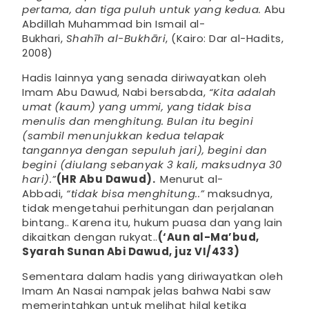
pertama, dan tiga puluh untuk yang kedua.
Abu
Abdillah Muhammad bin Ismail al-
Bukhari,
Shahīh al-Bukhāri
, (Kairo: Dar al-Hadits,
2008)
Hadis lainnya yang senada diriwayatkan oleh
Imam Abu Dawud, Nabi bersabda,
“Kita adalah
umat (kaum) yang ummi, yang tidak bisa
menulis dan menghitung. Bulan itu begini
(sambil menunjukkan kedua telapak
tangannya dengan sepuluh jari), begini dan
begini (diulang sebanyak 3 kali, maksudnya 30
hari).”
(HR Abu Dawud).
Menurut al-
Abbadi,
“tidak bisa menghitung..”
maksudnya,
tidak mengetahui perhitungan dan perjalanan
bintang.. Karena itu, hukum puasa dan yang lain
dikaitkan dengan rukyat..
(‘Aun al-Ma’bud,
Syarah Sunan Abi Dawud, juz VI/433)
Sementara dalam hadis yang diriwayatkan oleh
Imam An Nasai nampak jelas bahwa Nabi saw
memerintahkan untuk melihat hilal ketika