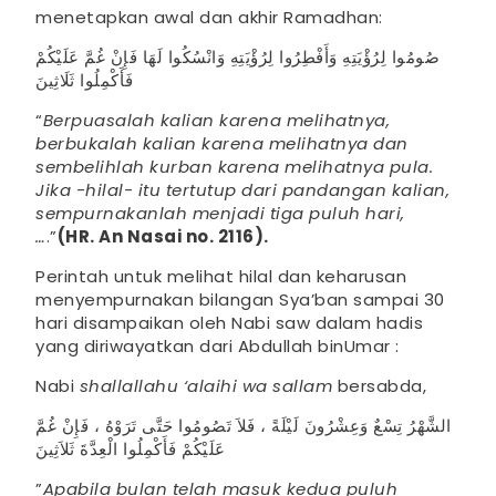
menetapkan awal dan akhir Ramadhan:
صُومُوا لِرُؤْيَتِهِ وَأَفْطِرُوا لِرُؤْيَتِهِ وَانْسُكُوا لَهَا فَإِنْ غُمَّ عَلَيْكُمْ
فَأَكْمِلُوا ثَلَاثِينَ
“
Berpuasalah kalian karena melihatnya,
berbukalah kalian karena melihatnya dan
sembelihlah kurban karena melihatnya pula.
Jika -hilal- itu tertutup dari pandangan kalian,
sempurnakanlah menjadi tiga puluh hari,
…
.”
(HR. An Nasai no. 2116).
Perintah untuk melihat hilal dan keharusan
menyempurnakan bilangan Sya’ban sampai 30
hari disampaikan oleh Nabi saw dalam hadis
yang diriwayatkan dari Abdullah binUmar :
Nabi
shallallahu ‘alaihi wa sallam
bersabda,
الشَّهْرُ تِسْعٌ وَعِشْرُونَ لَيْلَةً ، فَلاَ تَصُومُوا حَتَّى تَرَوْهُ ، فَإِنْ غُمَّ
عَلَيْكُمْ فَأَكْمِلُوا الْعِدَّةَ ثَلاَثِينَ
”
Apabila bulan telah masuk kedua puluh