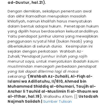
ad-Dustur, hal.21).
Dengan demikian, sekalipun penentuan awal
dan akhir Ramadhan merupakan masalah
khilafiyah, namun khalifah harus menyatukan
dalam bentuk adopsi hukum. Penetapan hukum
yang dipilih harus berdasarkan kekuatandalilnya.
Yaitu pendapat jumhur ulama yang mewajibkan
penggunaan ru’yatul hilal (bukan hisab) yang
diberlakukan di seluruh dunia. Kesimpulan ini
sejalan dengan perkataan Wahbah Az-
Zuhaili
,”Pendapat jumhur inilah yang rajih
menurut saya, untuk menyatukan ibadah kaum
muslimin
dan mencegah perbedaan pendapat
yang tak dapat diterima lagi di masa
sekarang.”
(Wahbah Az-Zuhaili, Al-Fiqh al-
Islami wa Adillatuhu, II/610, Ahmad bin
Muhammad Shiddiq al-Ghumari, Taujih al-
Anzhar li Tauhid al-Muslimin fi al-Shaum wa
al-Ifthar, hal.19).
Wallaahu A’lam. []
Ustadzah
Najmah Saiidah |
Sumber Tulisan