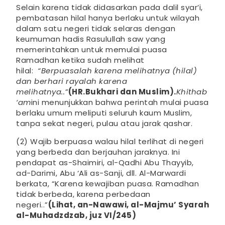
Selain karena tidak didasarkan pada dalil syar’i,
pembatasan hilal hanya berlaku untuk wilayah
dalam satu negeri tidak selaras dengan
keumuman hadis Rasulullah saw yang
memerintahkan untuk memulai puasa
Ramadhan ketika sudah melihat
hilal:
“Berpuasalah karena melihatnya (hilal)
dan berhari rayalah karena
melihatnya..”
(HR.Bukhari dan Muslim).
Khithab
‘am
ini menunjukkan bahwa perintah mulai puasa
berlaku umum meliputi seluruh kaum Muslim,
tanpa sekat negeri, pulau atau jarak qashar.
(2) Wajib berpuasa walau hilal terlihat di negeri
yang berbeda dan berjauhan jaraknya. Ini
pendapat as-Shaimiri, al-Qadhi Abu Thayyib,
ad-Darimi, Abu ‘Ali as-Sanji, dll. Al-Marwardi
berkata, “Karena kewajiban puasa. Ramadhan
tidak berbeda, karena perbedaan
negeri..”
(Lihat, an-Nawawi, al-Majmu’ Syarah
al-Muhadzdzab, juz VI/245)