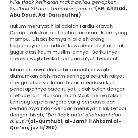
hilal tidak kelihatan maka beliau genapkan
Sya’ban 30 hari, kemudian puasa.”
(HR. Ahmad,
Abu Daud, Ad-Daruquthni)
Hukum meru’yat hilal adalah fardlu kifayah.
Cukup dilakukan oleh sebagian umat Islam yang
mampu. Disaksikannya hilal oleh orang
terpercaya menjadikan kewajiban melihat hilal
gugur atas kaum muslim lainnya. Berikutnya
mereka wajib terikat dengan ru’yat tersebut.
Informasi awal dan akhir ramadhan wajib
diumumkan oleh Imam sehingga seluruh rakyat
mengetahuinya. Imam harus mendasarkan
penetapannya pada ru’yat, tidak boleh dengan
metode lain. Bahkan Imam Malik menyatakan
tentang kepala negara yang berpuasa dan
berhari raya tidak dengan merukyat hilal, tetapi
dengan hisab,
“Dia tidak patut diteladani dan
diikuti.”
(al-Qurthubi, al-Jami’ li Ahkami al-
Qur’an, juz II/290)