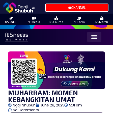
CHANNEL
NSPeduli
NSMedia
NSCourse
NSFarm
NSMerch
MUHARRAM: MOMEN
KEBANGKITAN UMAT
Ngaji Shubuh
June 28, 2025
5:31 am
No Comments