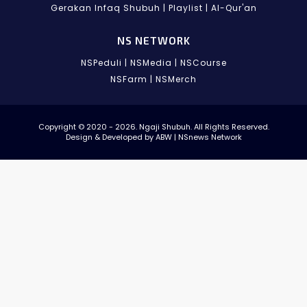
Gerakan Infaq Shubuh
|
Playlist
|
Al-Qur'an
NS NETWORK
NSPeduli
|
NSMedia
|
NSCourse
NSFarm
|
NSMerch
Copyright © 2020 - 2026. Ngaji Shubuh. All Rights Reserved.
Design & Developed by ABW | NSnews Network