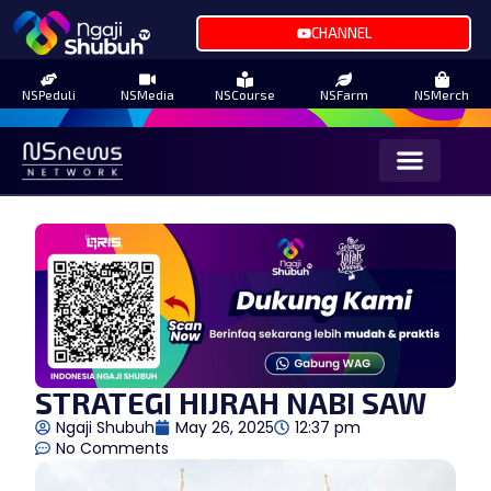
CHANNEL
NSPeduli
NSMedia
NSCourse
NSFarm
NSMerch
STRATEGI HIJRAH NABI SAW
Ngaji Shubuh
May 26, 2025
12:37 pm
No Comments