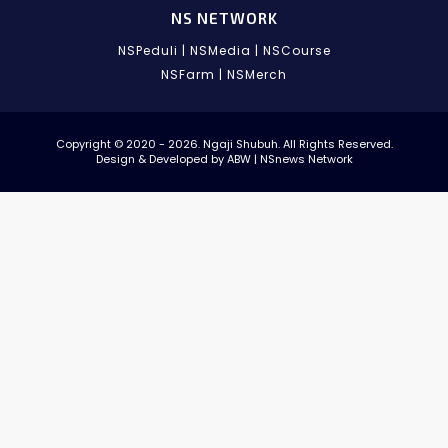
NS NETWORK
NSPeduli
|
NSMedia
|
NSCourse
NSFarm
|
NSMerch
Copyright © 2020 - 2026. Ngaji Shubuh. All Rights Reserved.
Design & Developed by ABW | NSnews Network