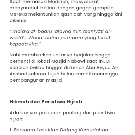
Saat memasuki Madinah, masyarakat
menyambut beliau dengan gegap gempita.
Mereka melantunkan qashidah yang hingga kini
dikenal:
“Thala’a al-badru ‘alayna min tsanīyāti al-
wadā‘… Wahai bulan purnama yang terbit
kepada kita.”
Nabi membiarkan untanya berjalan hingga
berhenti di lokasi Masjid Nabawi saat ini. Di
sanalah beliau tinggal di rumah Abu Ayyub Al-
Anshari selama tujuh bulan sambil menunggu
pembangunan masjid.
Hikmah dari Peristiwa Hijrah
Ada banyak pelajaran penting dari peristiwa
hijrah:
1.
Bersama Kesulitan Datang Kemudahan