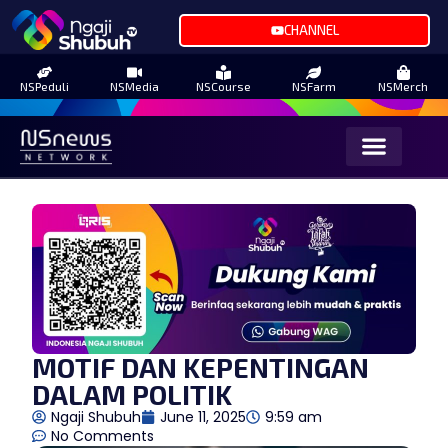
CHANNEL
NSPeduli
NSMedia
NSCourse
NSFarm
NSMerch
MOTIF DAN KEPENTINGAN
DALAM POLITIK
Ngaji Shubuh
June 11, 2025
9:59 am
No Comments