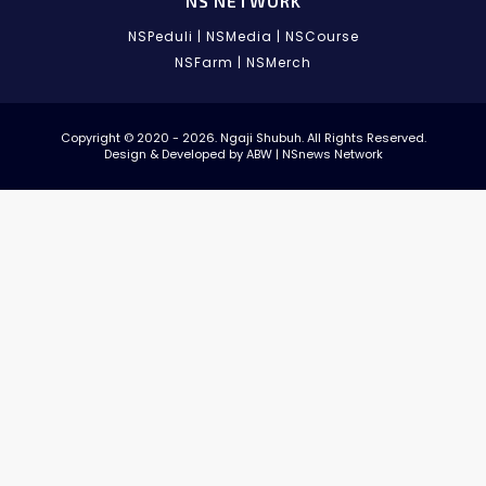
NS NETWORK
NSPeduli
|
NSMedia
|
NSCourse
NSFarm
|
NSMerch
Copyright © 2020 - 2026. Ngaji Shubuh. All Rights Reserved.
Design & Developed by ABW | NSnews Network