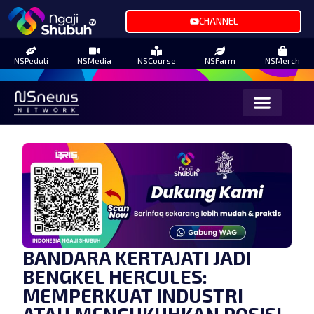
CHANNEL
NSPeduli
NSMedia
NSCourse
NSFarm
NSMerch
BANDARA KERTAJATI JADI
BENGKEL HERCULES:
MEMPERKUAT INDUSTRI
ATAU MENGUKUHKAN POSISI