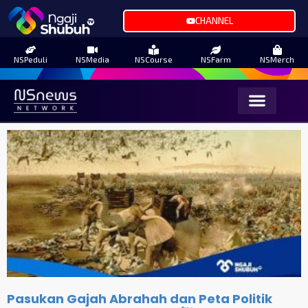
CHANNEL
NSPeduli
NSMedia
NSCourse
NSFarm
NSMerch
Pasukan Gajah Abrahah dan Peta Politik