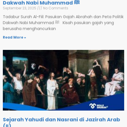
Dakwah Nabi Muhammad ﷺ
September 23, 2025
No Comments
Tadabur Surah Al-Fiil: Pasukan Gajah Abrahah dan Peta Politik
Dakwah Nabi Muhammad ﷺ Kisah pasukan gajah yang
berusaha menghancurkan
Read More »
Sejarah Yahudi dan Nasrani di Jazirah Arab
(II)