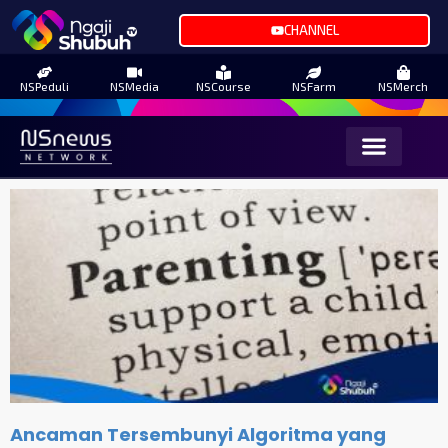
CHANNEL
NSPeduli
NSMedia
NSCourse
NSFarm
NSMerch
Ancaman Tersembunyi Algoritma yang