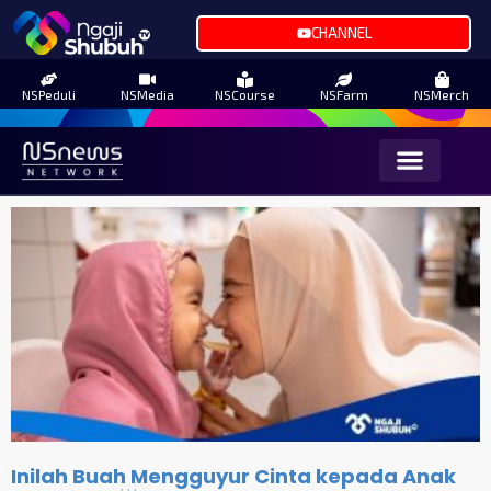
CHANNEL
NSPeduli
NSMedia
NSCourse
NSFarm
NSMerch
Inilah Buah Mengguyur Cinta kepada Anak