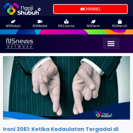
CHANNEL
NSPeduli
NSMedia
NSCourse
NSFarm
NSMerch
Ironi 2061: Ketika Kedaulatan Tergadai di