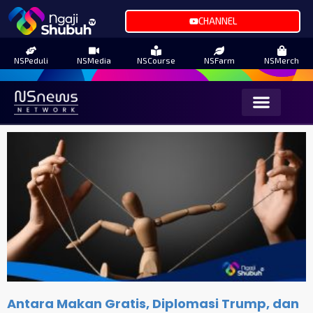
CHANNEL
NSPeduli
NSMedia
NSCourse
NSFarm
NSMerch
Antara Makan Gratis, Diplomasi Trump, dan