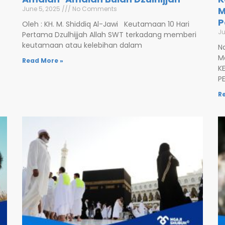
June 5, 2025
No Comments
M
P
Oleh : KH. M. Shiddiq Al-Jawi Keutamaan 10 Hari
Ju
Pertama Dzulhijjah Allah SWT terkadang memberi
keutamaan atau kelebihan dalam
N
M
Read More »
K
P
R