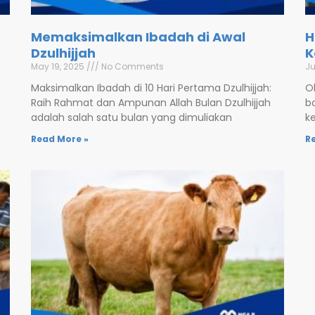
Memaksimalkan Ibadah di Awal
H
Dzulhijjah
K
May 19, 2025
No Comments
Ju
Maksimalkan Ibadah di 10 Hari Pertama Dzulhijjah:
Ol
Raih Rahmat dan Ampunan Allah Bulan Dzulhijjah
b
adalah salah satu bulan yang dimuliakan
k
Read More »
R