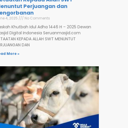
enuntut Perjuangan dan
engorbanan
ne 4, 2025
No Comments
askah Khutbah Idul Adha 1446 H – 2025 Dewan
asjid Digital Indonesia Seruanmasjid.com
ETAATAN KEPADA ALLAH SWT MENUNTUT
ERJUANGAN DAN
ead More »