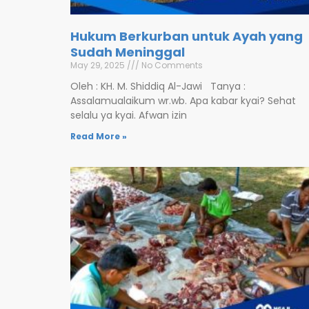
Hukum Berkurban untuk Ayah yang
Sudah Meninggal
May 29, 2025
No Comments
Oleh : KH. M. Shiddiq Al-Jawi Tanya :
Assalamualaikum wr.wb. Apa kabar kyai? Sehat
selalu ya kyai. Afwan izin
Read More »