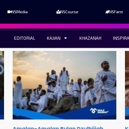
NSMedia
NSCourse
NSFarm
EDITORIAL
KAJIAN
KHAZANAH
INSPIR
Amalan-Amalan Bulan Dzulhijjah
K