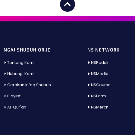
NGAJISHUBUH.OR.ID
NS NETWORK
Tentang Kami
NSPeduli
Hubungi Kami
NSMedia
Gerakan Infaq Shubuh
NSCourse
Playlist
NSFarm
Al-Qur'an
NSMerch