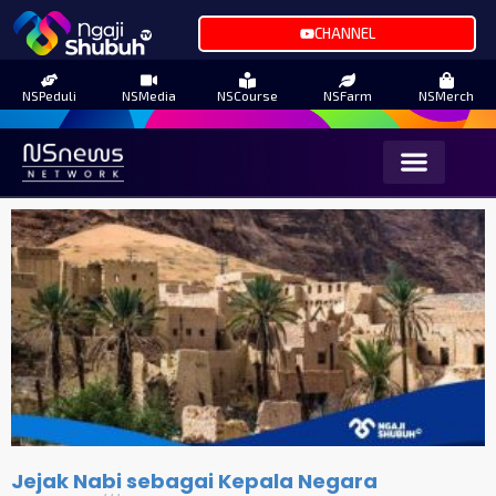
CHANNEL
NSPeduli
NSMedia
NSCourse
NSFarm
NSMerch
Jejak Nabi sebagai Kepala Negara