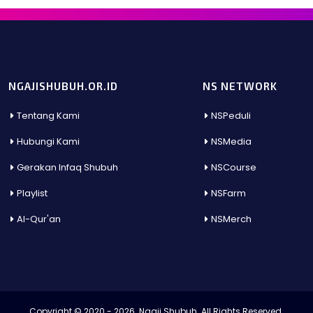
NGAJISHUBUH.OR.ID
NS NETWORK
Tentang Kami
NSPeduli
Hubungi Kami
NSMedia
Gerakan Infaq Shubuh
NSCourse
Playlist
NSFarm
Al-Qur'an
NSMerch
Copyright © 2020 - 2026. Ngaji Shubuh. All Rights Reserved.