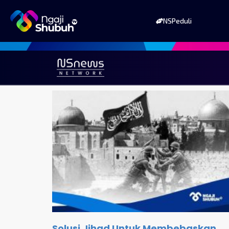
NSPeduli
Solusi Jihad Untuk Membebaskan