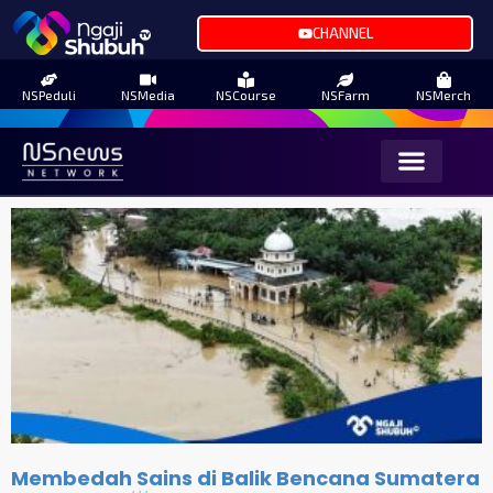
CHANNEL
NSPeduli
NSMedia
NSCourse
NSFarm
NSMerch
Membedah Sains di Balik Bencana Sumatera