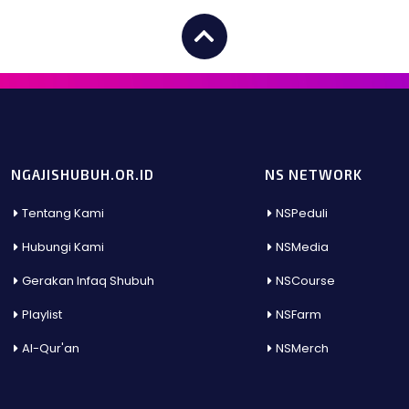
NGAJISHUBUH.OR.ID
NS NETWORK
Tentang Kami
NSPeduli
Hubungi Kami
NSMedia
Gerakan Infaq Shubuh
NSCourse
Playlist
NSFarm
Al-Qur'an
NSMerch