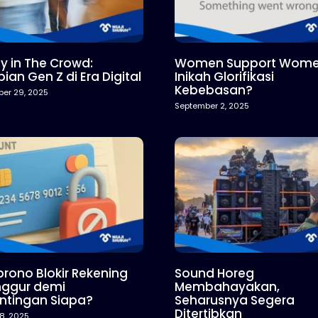
y in The Crowd:
Women Support Wome
ian Gen Z di Era Digital
Inikah Glorifikasi
Kebebasan?
er 29, 2025
September 2, 2025
rono Blokir Rekening
Sound Horeg
ggur demi
Membahayakan,
ntingan Siapa?
Seharusnya Segera
Ditertibkan
8, 2025