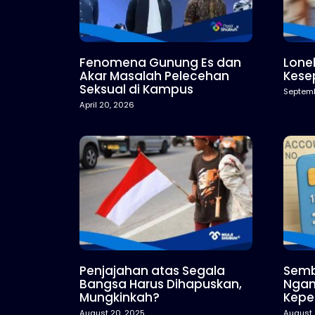
Fenomena Gunung Es dan
Lonel
Akar Masalah Pelecehan
Kesep
Seksual di Kampus
Septemb
April 20, 2026
Penjajahan atas Segala
Semb
Bangsa Harus Dihapuskan,
Ngan
Mungkinkah?
Kepe
August 20, 2025
August 