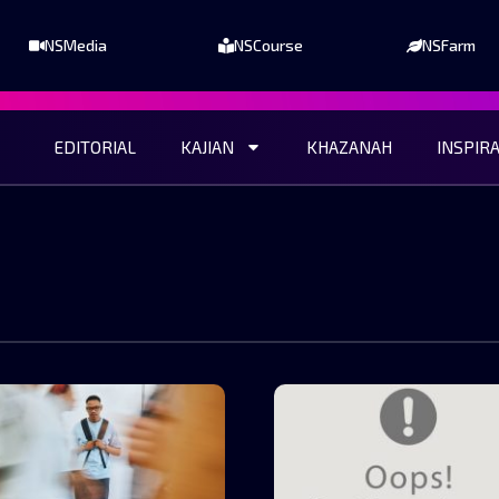
NSMedia
NSCourse
NSFarm
EDITORIAL
KAJIAN
KHAZANAH
INSPIR