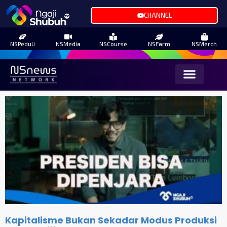
CHANNEL
NSPeduli
NSMedia
NSCourse
NSFarm
NSMerch
Kapitalisme Bukan Sekadar Modus Produksi